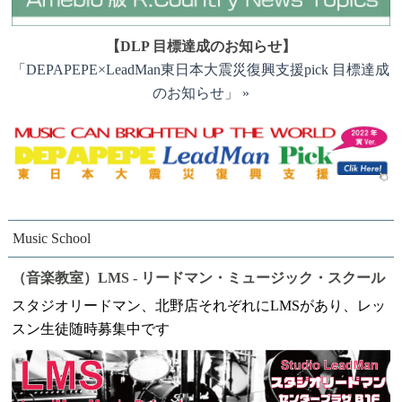
2023.09.14
【DLP 目標達成のお知らせ】
K.Country
「DEPAPEPE×LeadMan東日本大震災復興支援pick 目標達成
店頭在庫分 LeD28hrs 完成
のお知らせ」 »
2023.09.13
K.Country
MK様 LeD11rs/Cst 完成
2023.08.17
K.Country
店頭在庫分 LeD28hrs 制作工程
Music School
2023.08.17
（音楽教室）LMS - リードマン・ミュージック・スクール
K.Country
スタジオリードマン、北野店それぞれにLMSがあり、レッ
MK様 LeD11rs/Cst 制作工程
スン生徒随時募集中です
2023.06.22
K.Country
MK様 LeD11rs/Cst 制作工程