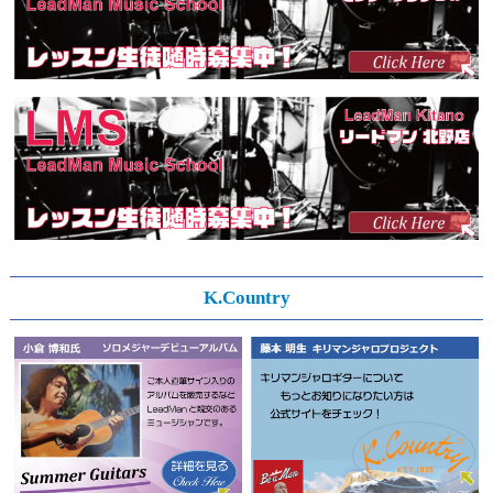
2023.06.15
Topics
LMS北野にヴァイオリン講師情報がアップされました
2022.12.20
Topics
DEPAPEPE×LeadMan東日本大震災復興支援pick 目標達
成
2022.12.08
K.Country
K.Country
店頭在庫分 LeD07rs Model 完成
2022.12.02
K.Country
YU様 LeD11MrIs-Cst2207 完成
2022.12.01
Topics