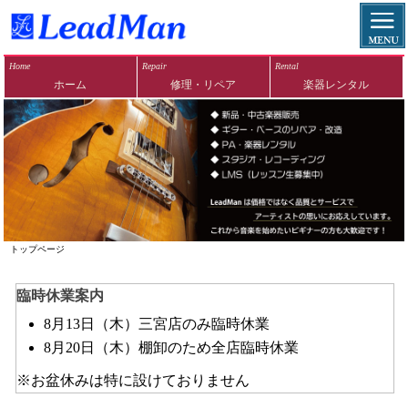
togg
navi
Home
Repair
Rental
ホーム
修理・リペア
楽器レンタル
トップページ
臨時休業案内
8月13日（木）三宮店のみ臨時休業
8月20日（木）棚卸のため全店臨時休業
※お盆休みは特に設けておりません